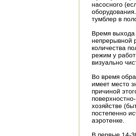
насосного (е
оборудования.
тумблер в пол
Время выхода
непрерывной 
количества по
режим у рабо
визуально чис
Во время обра
имеет место з
причиной этог
поверхностно
хозяйстве (бы
постепенно ис
аэротенке.
В первые 14-3