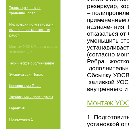
резервуар, ко
Транспортировка и
– полипропиле
хранение Топас
применением 
Инструкция по установке и
назначе- ния.
выполнению монтажных
отказаться от
работ
уменьшить ст
устанавливает
Монтаж УОСВ Топас и ввод в
эксплуатацию
(согласно мон
Ребра жестк
Техническое обслуживание
дополнительн
Обсыпку УОСВ
Эксплуатация Топас
заливкой УОС
Консервация Топас
внутреннего и
Требования и срок службы
Монтаж УОС
Гарантия
1. Подготовит
Приложение 1
установкой о