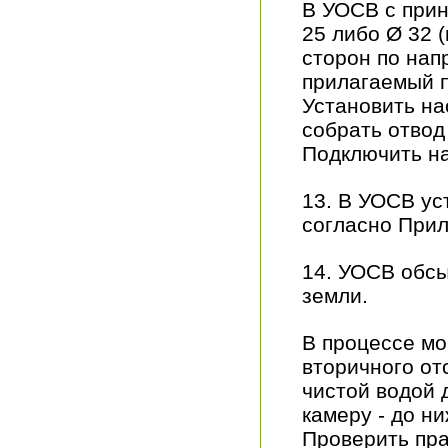
В УОСВ с при
25 либо Ø 32 
сторон по нап
прилагаемый п
Установить на
собрать отвод
Подключить н
13. В УОСВ у
согласно При
14. УОСВ обсы
земли.
В процессе мо
вторичного от
чистой водой 
камеру - до н
Проверить пра