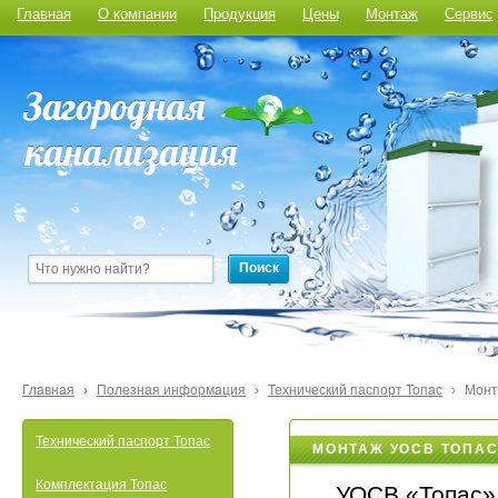
Главная
О компании
Продукция
Цены
Монтаж
Сервис
Поиск
Главная
›
Полезная информация
›
Технический паспорт Топас
›
Монт
Технический паспорт Топас
МОНТАЖ УОСВ ТОПАС
Комплектация Топас
УОСВ «Топас»