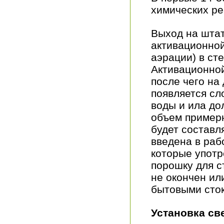
химических ре
Выход на шта
активационной
аэрации) в ст
Активационной
после чего на
появляется сл
воды и ила до
объем пример
будет составл
введена в раб
которые употр
порошку для с
не окончен ил
бытовыми сто
Установка св