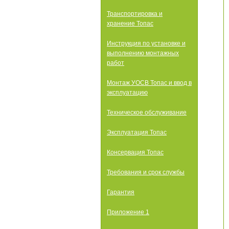
Транспортировка и
хранение Топас
Инструкция по установке и
выполнению монтажных
работ
Монтаж УОСВ Топас и ввод в
эксплуатацию
Техническое обслуживание
Эксплуатация Топас
Консервация Топас
Требования и срок службы
Гарантия
Приложение 1