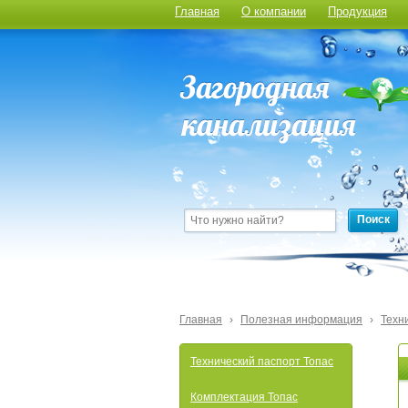
Главная
О компании
Продукция
Поиск
Главная
›
Полезная информация
›
Техн
Технический паспорт Топас
Комплектация Топас