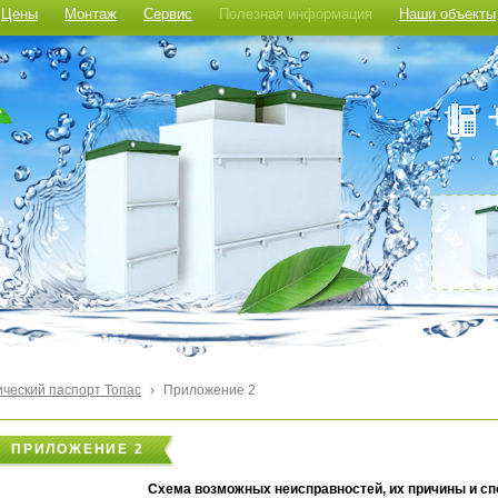
Цены
Монтаж
Сервис
Полезная информация
Наши объекты
ический паспорт Топас
›
Приложение 2
ПРИЛОЖЕНИЕ 2
Сх
ем
а возможных неисправностей, их причины и с