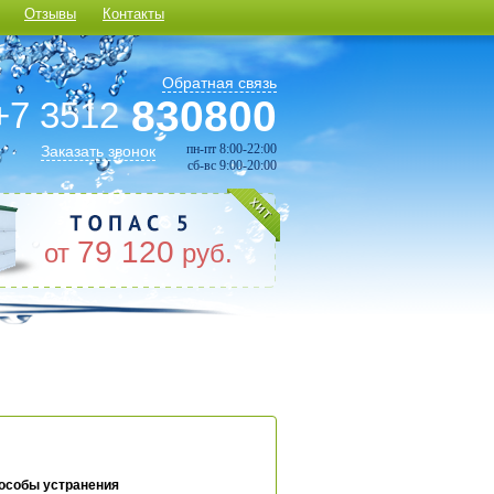
Отзывы
Контакты
Обратная связь
830800
+7 3512
пн-пт 8:00-22:00
Заказать звонок
сб-вс 9:00-20:00
79 120
от
руб.
пособы устранения