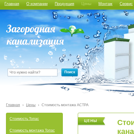
Главная
О компании
Продукция
Цены
Монтаж
Сервис
Поиск
Главная
›
Цены
›
Стоимость монтажа АСТРА
Стоимость Топас
Сто
ЦЕНЫ
кана
Стоимость монтажа Топас