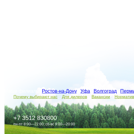
Наши филиалы:
Ростов-на-Дону
/
Уфа
/
Волгоград
/
Перм
Почему выбирают нас
Для дилеров
Вакансии
Норматив
+7 3512 830800
пн-пт 8:00—22:00; сб-вс 9:00—20:00